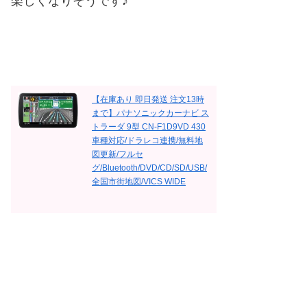
楽しくなりそうです♪
【在庫あり 即日発送 注文13時
まで】パナソニックカーナビ ス
トラーダ 9型 CN-F1D9VD 430
車種対応/ドラレコ連携/無料地
図更新/フルセ
グ/Bluetooth/DVD/CD/SD/USB/
全国市街地図/VICS WIDE